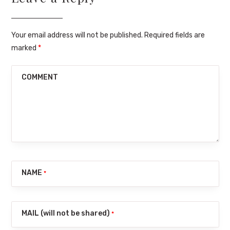
Your email address will not be published. Required fields are
marked
*
COMMENT
NAME
*
MAIL (will not be shared)
*