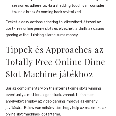
session és adhere to. Ha a shedding touch van, consider
taking a break és coming back revitalized.
Ezeket a easy actions adhering to, elkezdheti játszani az
cost-free online penny slots és élvezheti a thrills az casino
gaming without risking a large sums money.
Tippek és Approaches az
Totally Free Online Dime
Slot Machine játékhoz
Bár az complimentary on the internet dime slots winning
eventually a matter az good luck, vannak techniques,
amelyeket employ az video gaming improve az élmény
javítására. Below van néhány tips, hogy help az maximize az
online slot machines időtartama: