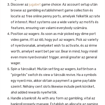
Discover az
jugabet
game choice: Az account setup után
browse az gambling establishment game collection és
locate az free online penny ports, amelyek felkeltik az rate
of interest. Most systems use a wide variety az motifs és
features, ensuring van valami everybody számára.
Position az wagers: As soon as már picked egy dime port
video game, itt az idő, hogy put az wagers. Pick az variety
of nyerővonalak, amelyeket wish to activate, és az érme
worth, amelyet want bet per sor. Bear in mind, hogy minél
even more nyerővonalat trigger, annál greater az general
wager.
Spin a tárcsákat: Miután setting az wagers, kattintson a
“pörgetés” switch és view a tárcsák revive. Ha a symbols
egy nyerő mix, akkor obtain a payment a game paytable
szerint. Néhány cent slots likewise include perk köröket,
ahol added rewards nyerhetők.
Handle a bankroll: As with any form az gambling, vital az
bankroll properly manage. Establish an allocate az gaming