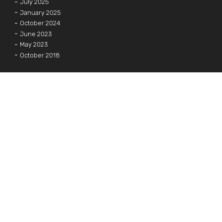
July 2025
January 2025
October 2024
June 2023
May 2023
October 2018
Categories
Activities
News
Nightlife
Uncategorized
Vacation
Weather Widget