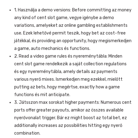
1. Használja a demo versions: Before committing az money
any kind of cent slot game, vegye igénybe a demo
variations, amelyeket az online gambling establishments
use. Ezek lehetővé permit teszik, hogy bet az cost-free
játékkal, és providing an opportunity, hogy megismerkedjen
a game, auto mechanics és functions.
2. Read a video game rules és nyereménytábla: Minden
cent slot game rendelkezik a saját collection regulations
és egy nyereménytábla, amely details az payments
various nyerő mixes. Ismerkedjen meg ezekkel, mielőtt
putting az bets, hogy megértse, exactly how a game
functions és mit anticipate.
3. Játsszon max sorokat higher payments: Numerous cent
ports offer greater payouts, amikor az összes available
nyerővonalat trigger. Bár ez might boost az total bet, ez
additionally increases az possibilities hitting egy nyerő
combination.