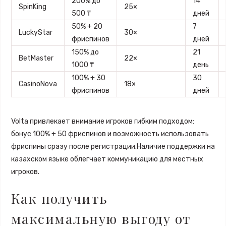
200% до
14
SpinKing
25×
500 ₸
дней
50% + 20
7
LuckyStar
30×
фриспинов
дней
150% до
21
BetMaster
22×
1000 ₸
день
100% + 30
30
CasinoNova
18×
фриспинов
дней
Volta привлекает внимание игроков гибким подходом:
бонус 100% + 50 фриспинов и возможность использовать
фриспины сразу после регистрации.Наличие поддержки на
казахском языке облегчает коммуникацию для местных
игроков.
Как получить
максимальную выгоду от