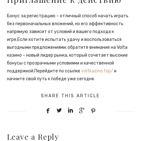
Бонус за регистрацию – отличный способ начать играть
без первоначальных вложений, но его эффективность
напрямую зависит от условий и вашего подхода к
игре.Если хотите испытать удачу и воспользоваться
выгодными предложениями, обратите внимание на Volta
казино – новый лидер рынка, который сочетает высокие
бонусы с прозрачными условиями и качественной
поддержкой.Перейдите по ссылке
voltkazino.top/
и
начните свой путь к победе уже сегодня.
SHARE THIS ARTICLE





Leave a Reply