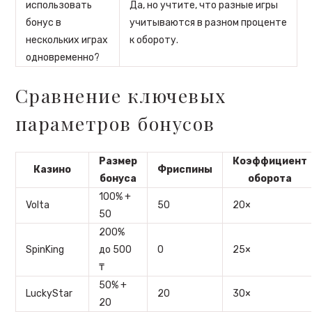
использовать
Да, но учтите, что разные игры
бонус в
учитываются в разном проценте
нескольких играх
к обороту.
одновременно?
Сравнение ключевых
параметров бонусов
Размер
Коэффициент
Казино
Фриспины
бонуса
оборота
100% +
Volta
50
20×
50
200%
SpinKing
до 500
0
25×
₸
50% +
LuckyStar
20
30×
20