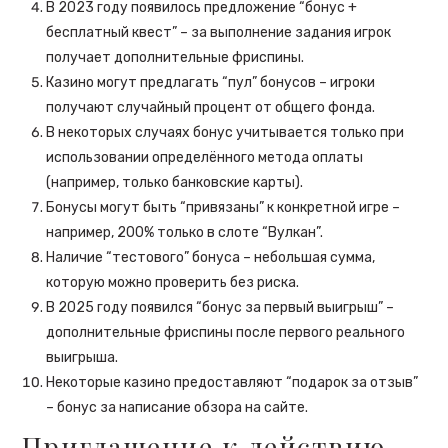
В 2023 году появилось предложение “бонус +
бесплатный квест” – за выполнение задания игрок
получает дополнительные фриспины.
Казино могут предлагать “пул” бонусов – игроки
получают случайный процент от общего фонда.
В некоторых случаях бонус учитывается только при
использовании определённого метода оплаты
(например, только банковские карты).
Бонусы могут быть “привязаны” к конкретной игре –
например, 200% только в слоте “Вулкан”.
Наличие “тестового” бонуса – небольшая сумма,
которую можно проверить без риска.
В 2025 году появился “бонус за первый выигрыш” –
дополнительные фриспины после первого реального
выигрыша.
Некоторые казино предоставляют “подарок за отзыв”
– бонус за написание обзора на сайте.
Приглашение к действию