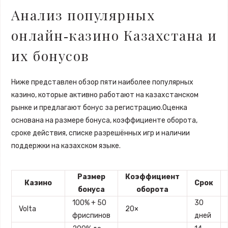
Анализ популярных
онлайн‑казино Казахстана и
их бонусов
Ниже представлен обзор пяти наиболее популярных
казино, которые активно работают на казахстанском
рынке и предлагают бонус за регистрацию.Оценка
основана на размере бонуса, коэффициенте оборота,
сроке действия, списке разрешённых игр и наличии
поддержки на казахском языке.
Размер
Коэффициент
Казино
Срок
бонуса
оборота
100% + 50
30
Volta
20×
фриспинов
дней