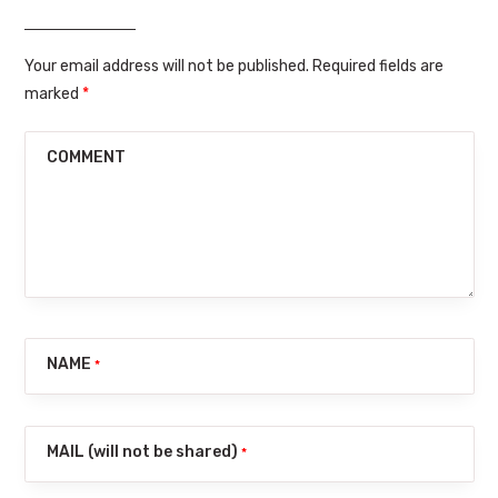
Your email address will not be published. Required fields are
marked
*
COMMENT
NAME
*
MAIL (will not be shared)
*