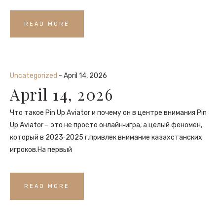
READ MORE
Uncategorized
- April 14, 2026
April 14, 2026
Что такое Pin Up Aviator и почему он в центре внимания Pin
Up Aviator – это не просто онлайн‑игра, а целый феномен,
который в 2023‑2025 г.привлек внимание казахстанских
игроков.На первый
READ MORE