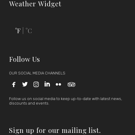
Weather Widget
°F
°C
|
Follow Us
OUR SOCIAL MEDIA CHANNELS






Follow us on social media to keep up-to-date with latest news,
discounts and events.
Sign up for our mailing list.