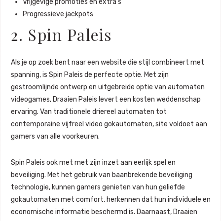
Vrijgevige promoties en extra’s
Progressieve jackpots
2. Spin Paleis
Als je op zoek bent naar een website die stijl combineert met
spanning, is Spin Paleis de perfecte optie. Met zijn
gestroomlijnde ontwerp en uitgebreide optie van automaten
videogames, Draaien Paleis levert een kosten weddenschap
ervaring. Van traditionele driereel automaten tot
contemporaine vijfreel video gokautomaten, site voldoet aan
gamers van alle voorkeuren.
Spin Paleis ook met met zijn inzet aan eerlijk spel en
beveiliging. Met het gebruik van baanbrekende beveiliging
technologie, kunnen gamers genieten van hun geliefde
gokautomaten met comfort, herkennen dat hun individuele en
economische informatie beschermd is. Daarnaast, Draaien