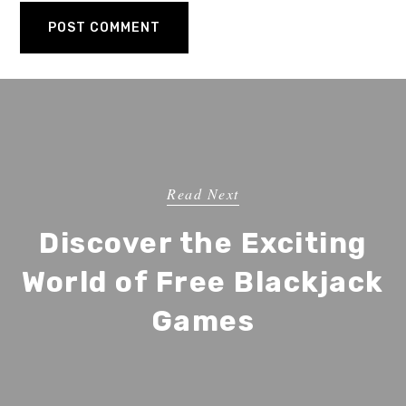
Read Next
Discover the Exciting
World of Free Blackjack
Games