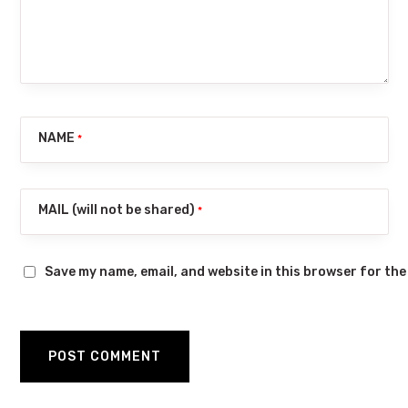
NAME
*
MAIL (will not be shared)
*
Save my name, email, and website in this browser for the