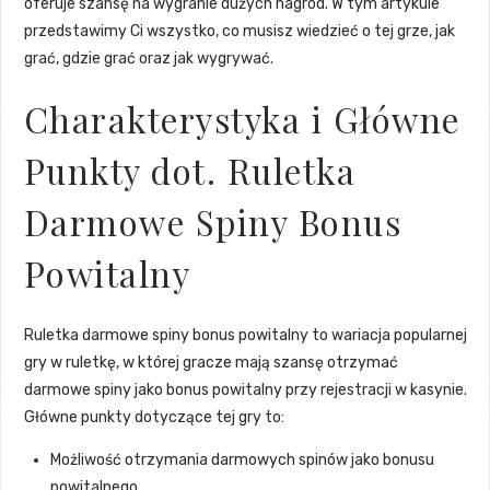
oferuje szansę na wygranie dużych nagród. W tym artykule
przedstawimy Ci wszystko, co musisz wiedzieć o tej grze, jak
grać, gdzie grać oraz jak wygrywać.
Charakterystyka i Główne
Punkty dot. Ruletka
Darmowe Spiny Bonus
Powitalny
Ruletka darmowe spiny bonus powitalny to wariacja popularnej
gry w ruletkę, w której gracze mają szansę otrzymać
darmowe spiny jako bonus powitalny przy rejestracji w kasynie.
Główne punkty dotyczące tej gry to:
Możliwość otrzymania darmowych spinów jako bonusu
powitalnego