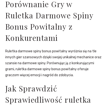
Porównanie Gry w
Ruletka Darmowe Spiny
Bonus Powitalny z
Konkurentami
Ruletka darmowe spiny bonus powitalny wyróżnia się na tle
innych gier szansowych dzięki swojej unikalnej mechanice oraz
szansie na darmowe spiny. Porównując ją z konkurującymi
grami, ruletka darmowe spiny bonus powitalny oferuje
graczom więcej emocji i nagród do zdobycia.
Jak Sprawdzić
Sprawiedliwość
ruletka