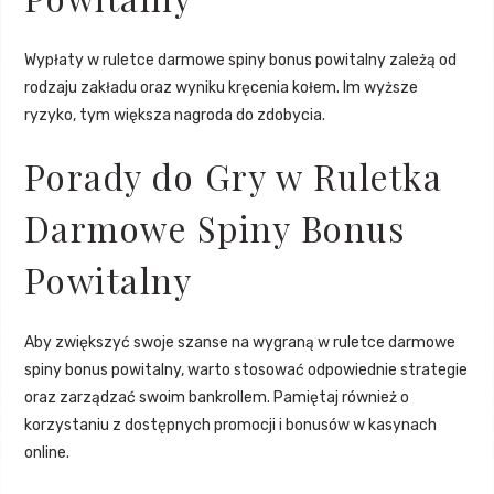
Wypłaty w ruletce darmowe spiny bonus powitalny zależą od
rodzaju zakładu oraz wyniku kręcenia kołem. Im wyższe
ryzyko, tym większa nagroda do zdobycia.
Porady do Gry w Ruletka
Darmowe Spiny Bonus
Powitalny
Aby zwiększyć swoje szanse na wygraną w ruletce darmowe
spiny bonus powitalny, warto stosować odpowiednie strategie
oraz zarządzać swoim bankrollem. Pamiętaj również o
korzystaniu z dostępnych promocji i bonusów w kasynach
online.