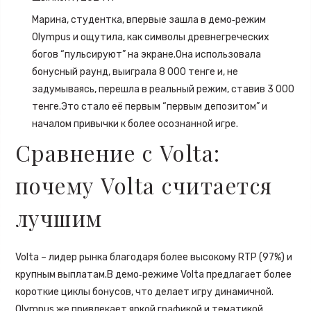
Марина, студентка, впервые зашла в демо‑режим
Olympus и ощутила, как символы древнегреческих
богов “пульсируют” на экране.Она использовала
бонусный раунд, выиграла 8 000 тенге и, не
задумываясь, перешла в реальный режим, ставив 3 000
тенге.Это стало её первым “первым депозитом” и
началом привычки к более осознанной игре.
Сравнение с Volta:
почему Volta считается
лучшим
Volta – лидер рынка благодаря более высокому RTP (97%) и
крупным выплатам.В демо‑режиме Volta предлагает более
короткие циклы бонусов, что делает игру динамичной.
Olympus же привлекает яркой графикой и тематикой