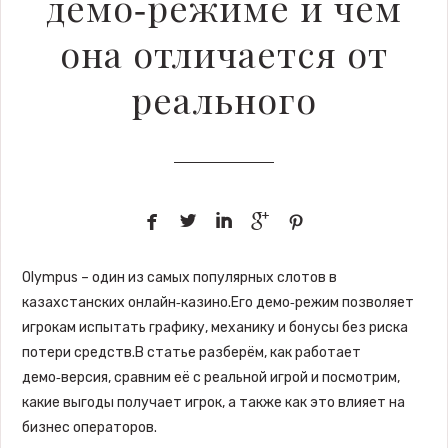
демо‑режиме и чем
она отличается от
реального





Olympus – один из самых популярных слотов в
казахстанских онлайн‑казино.Его демо‑режим позволяет
игрокам испытать графику, механику и бонусы без риска
потери средств.В статье разберём, как работает
демо‑версия, сравним её с реальной игрой и посмотрим,
какие выгоды получает игрок, а также как это влияет на
бизнес операторов.