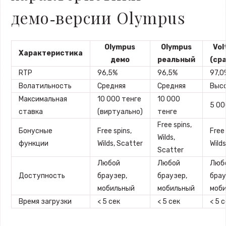
демо‑версии Olympus
Olympus
Olympus
Vol
Характеристика
демо
реальный
(ср
RTP
96,5%
96,5%
97,0
Волатильность
Средняя
Средняя
Выс
Максимальная
10 000 тенге
10 000
5 00
ставка
(виртуально)
тенге
Free spins,
Бонусные
Free spins,
Free 
Wilds,
функции
Wilds, Scatter
Wilds
Scatter
Любой
Любой
Люб
Доступность
браузер,
браузер,
брау
мобильный
мобильный
моб
Время загрузки
< 5 сек
< 5 сек
< 5 с