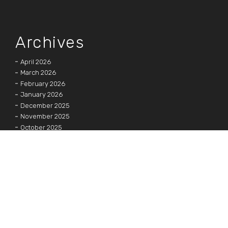
Archives
April 2026
March 2026
February 2026
January 2026
December 2025
November 2025
October 2025
September 2025
August 2025
July 2025
January 2025
October 2024
June 2023
May 2023
October 2018