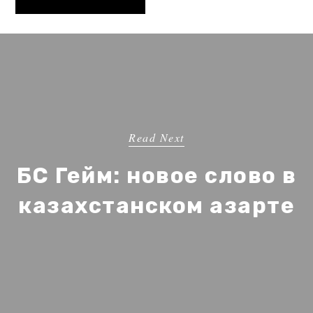
Read Next
БС Гейм: новое слово в
казахстанском азарте