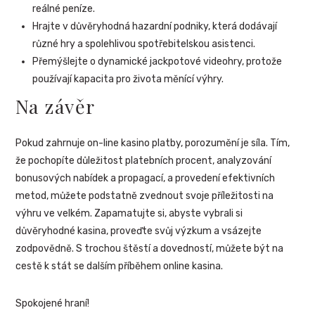
reálné peníze.
Hrajte v důvěryhodná hazardní podniky, která dodávají
různé hry a spolehlivou spotřebitelskou asistenci.
Přemýšlejte o dynamické jackpotové videohry, protože
používají kapacita pro života měnící výhry.
Na závěr
Pokud zahrnuje on-line kasino platby, porozumění je síla. Tím,
že pochopíte důležitost platebních procent, analyzování
bonusových nabídek a propagací, a provedení efektivních
metod, můžete podstatně zvednout svoje příležitosti na
výhru ve velkém. Zapamatujte si, abyste vybrali si
důvěryhodné kasina, proveďte svůj výzkum a vsázejte
zodpovědně. S trochou štěstí a dovedností, můžete být na
cestě k stát se dalším příběhem online kasina.
Spokojené hraní!