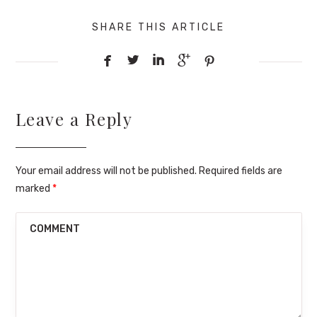
SHARE THIS ARTICLE





Leave a Reply
Your email address will not be published. Required fields are
marked
*
COMMENT