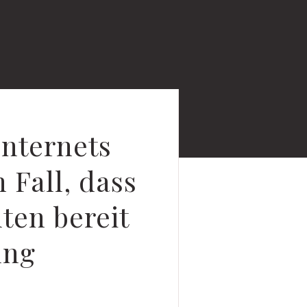
nternets
 Fall, dass
lten bereit
ung