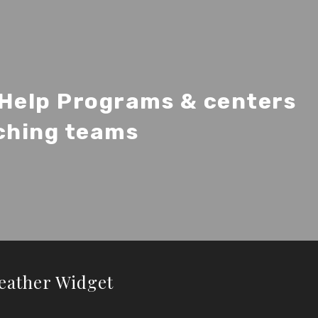
-Help Programs & centers
ching teams
eather Widget