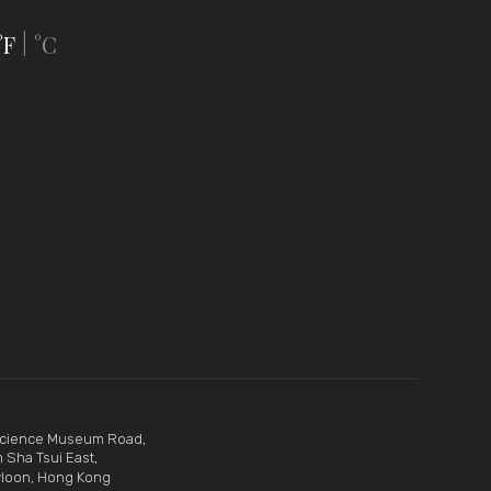
°F
°C
|
Science Museum Road,
 Sha Tsui East,
loon, Hong Kong