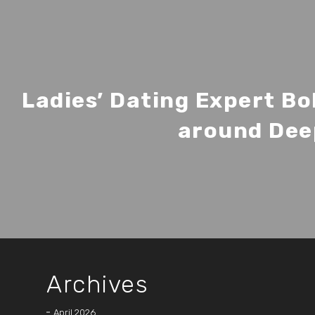
Ladies’ Dating Expert B
around Dee
Archives
April 2026