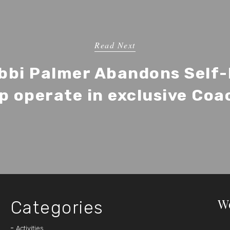
Read Next
obbi Palmer Abandons Self
p operate in exclusive Coa
W
Categories
Activities