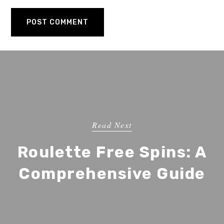
Read Next
Roulette Free Spins: A
Comprehensive Guide