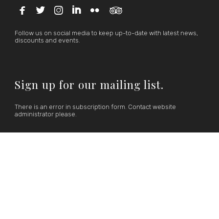






Follow us on social media to keep up-to-date with latest news,
discounts and events.
Sign up for our mailing list.
There is an error in subscription form. Contact website
administrator please.
17 Science Museum Road,
Tsim Sha Tsui East,
Kowloon, Hong Kong