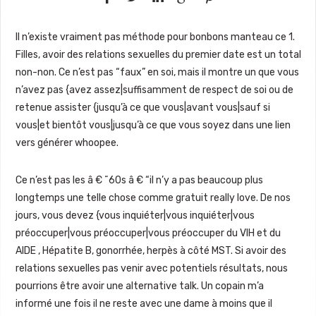
Il n’existe vraiment pas méthode pour bonbons manteau ce 1.
Filles, avoir des relations sexuelles du premier date est un total
non-non. Ce n’est pas “faux” en soi, mais il montre un que vous
n’avez pas {avez assez|suffisamment de respect de soi ou de
retenue assister {jusqu’à ce que vous|avant vous|sauf si
vous|et bientôt vous|jusqu’à ce que vous soyez dans une lien
vers générer whoopee.
Ce n’est pas les â € ˜60s â € “il n’y a pas beaucoup plus
longtemps une telle chose comme gratuit really love. De nos
jours, vous devez {vous inquiéter|vous inquiéter|vous
préoccuper|vous préoccuper|vous préoccuper du VIH et du
AIDE , Hépatite B, gonorrhée, herpès à côté MST. Si avoir des
relations sexuelles pas venir avec potentiels résultats, nous
pourrions être avoir une alternative talk. Un copain m’a
informé une fois il ne reste avec une dame à moins que il