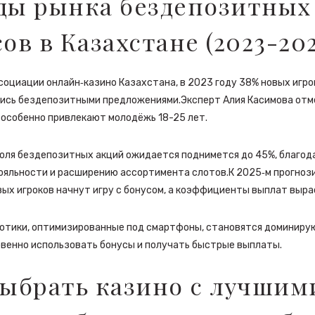
ды рынка бездепозитных
ов в Казахстане (2023-202
социации онлайн‑казино Казахстана, в 2023 году 38% новых игро
ись бездепозитными предложениями.Эксперт Алия Касимова отм
 особенно привлекают молодёжь 18-25 лет.
доля бездепозитных акций ожидается поднимется до 45%, благод
ояльности и расширению ассортимента слотов.К 2025‑м прогнози
вых игроков начнут игру с бонусом, а коэффициенты выплат вырас
отики, оптимизированные под смартфоны, становятся доминиру
овенно использовать бонусы и получать быстрые выплаты.
выбрать казино с лучшим