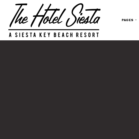
PAGES