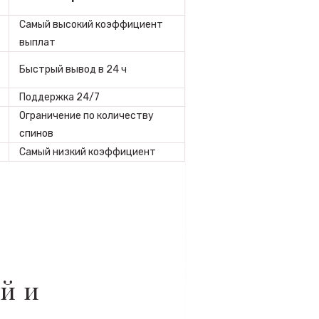
Самый высокий коэффициент
выплат
Быстрый вывод в 24 ч
Поддержка 24/7
Ограничение по количеству
спинов
Самый низкий коэффициент
й и