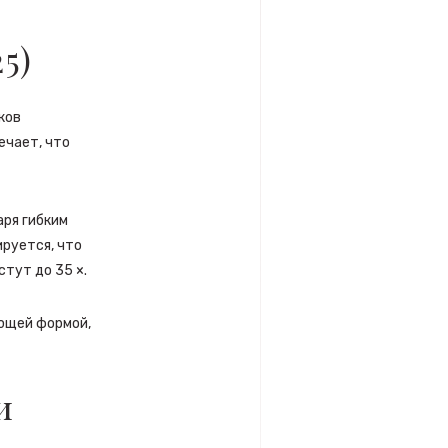
5)
ков
ечает, что
аря гибким
руется, что
тут до 35 ×.
ющей формой,
и