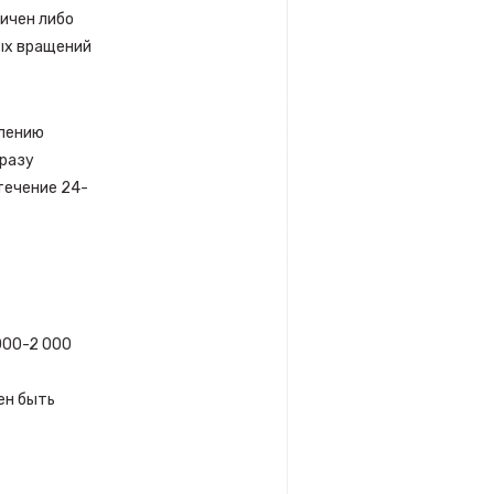
ичен либо
ных вращений
плению
сразу
течение 24-
000-2 000
ен быть