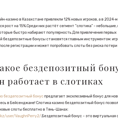
йн‑казино в Казахстане привлекли 12% новых игроков, а в 2024‑м
ся рост на 15%.Среди них растёт сегмент “слотика” – небольшие,
оторые быстро набирают популярность.Для привлечения первых
й бездепозитные бонусы становятся главным инструментом: игр
 после регистрации и может попробовать слоты без риска потер
такое бездепозитный бон
н работает в слотиках
но бездепозитный бонус
предлагает эксклюзивный бонус для нов
есь в Бейсенджане! Слотика казино бездепозитный бонус позво
новые слоты бесплатно в Тянь-Шанах:
t.kz/user/VaughnPerry2/
.Бездепозитный бонус – это виртуальная 