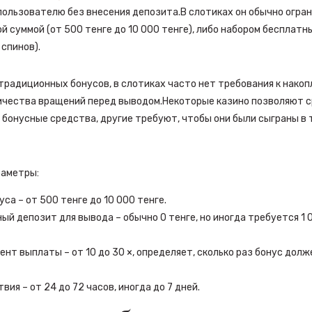
пользователю без внесения депозита.В слотиках он обычно огран
й суммой (от 500 тенге до 10 000 тенге), либо набором бесплат
 спинов).
 традиционных бонусов, в слотиках часто нет требования к нако
ичества вращений перед выводом.Некоторые казино позволяют 
 бонусные средства, другие требуют, чтобы они были сыграны в 
раметры:
са – от 500 тенге до 10 000 тенге.
ый депозит для вывода – обычно 0 тенге, но иногда требуется 1 
нт выплаты – от 10 до 30 ×, определяет, сколько раз бонус долж
вия – от 24 до 72 часов, иногда до 7 дней.