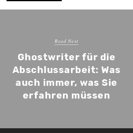
Read Next
Ghostwriter für die
Abschlussarbeit: Was
auch immer, was Sie
erfahren müssen