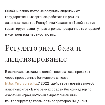
Онлайн‑казино, которые получили лицензии от
государственных органов, работают в рамках
законодательства Республики Казахстан.Такой статус
гарантирует защиту прав игроков, прозрачность операций
и контроль над честностью игр.
Регуляторная база и
лицензирование
В официальных казино онлайн все платежи проходят
через проверенные банковские шлюзы:
https://ivorydress.kz
.С 2022 г.действует новый закон об
азартных играх.В его рамках создан Роскомнадзор по
азартным играм, который выдает лицензии и
контролирует деятельность операторов.Лицензия