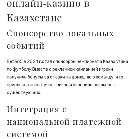
онлайн‑казино в
Казахстане
Спонсорство локальных
событий
Bet365 в 2024 г.стал спонсором чемпионата Казахстана
по футболу.Вместе с рекламной кампанией игроки
получили бонусы за ставки на домашнюю команду, что
привлекло новых участников и укрепило лояльность
существующих.
Интеграция с
национальной платежной
системой