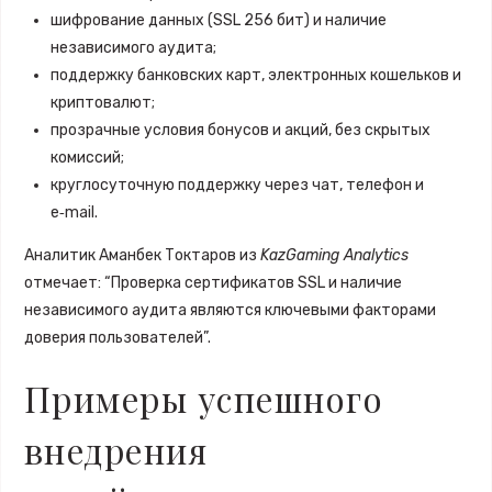
шифрование данных (SSL 256 бит) и наличие
независимого аудита;
поддержку банковских карт, электронных кошельков и
криптовалют;
прозрачные условия бонусов и акций, без скрытых
комиссий;
круглосуточную поддержку через чат, телефон и
e‑mail.
Аналитик Аманбек Токтаров из
KazGaming Analytics
отмечает: “Проверка сертификатов SSL и наличие
независимого аудита являются ключевыми факторами
доверия пользователей”.
Примеры успешного
внедрения