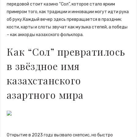
передовой стоит казино “Сол”, которое стало ярким
примером того, как традиции и инновации могут идти рука
об руку.Каждый вечер здесь превращается в праздник:
кости, карты и слоты звучат как музыка степей, а победы
– как аккорды казахского фольклора.
Как “Сол” превратилось
в звёздное имя
казахстанского
азартного мира
Открытие в 2023 году вызвало скепсис, но быстро