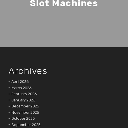
Slot Machines
Archives
April 2026
March 2026
February 2026
January 2026
December 2025
November 2025
October 2025
September 2025