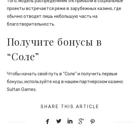
того, модель распределения 5% прибыли в социальные
проекты встречается реже в зарубежных казино, где
обычно отводят лишь небольшую часть на
благотворительность.
Получите бонусы в
“Соле”
Чтобы начать свой путь в “Соле” и получить первые
бонусы, используйте код в нашем партнерском казино:
Sultan Games.
SHARE THIS ARTICLE




