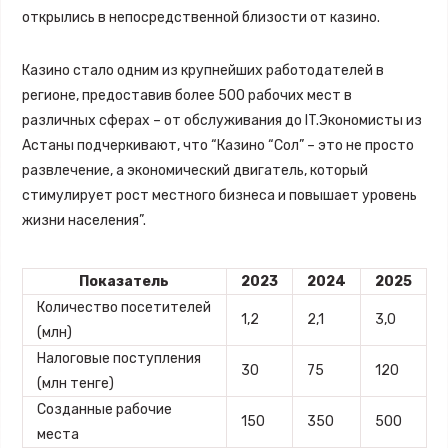
открылись в непосредственной близости от казино.
Казино стало одним из крупнейших работодателей в
регионе, предоставив более 500 рабочих мест в
различных сферах – от обслуживания до IT.Экономисты из
Астаны подчеркивают, что “Казино “Сол” – это не просто
развлечение, а экономический двигатель, который
стимулирует рост местного бизнеса и повышает уровень
жизни населения”.
Показатель
2023
2024
2025
Количество посетителей
1,2
2,1
3,0
(млн)
Налоговые поступления
30
75
120
(млн тенге)
Созданные рабочие
150
350
500
места