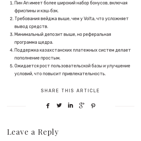
Пин Ап имеет более широкий набор бонусов, включая
фриспины и кэш‑бэк.
Требования вейджа выше, чем у Volta, что усложняет
вывод средств.
Минимальный депозит выше, но реферальная
программа щедра.
Поддержка казахстанских платежных систем делает
пополнение простым.
Ожидается рост пользовательской базы и улучшение
условий, что повысит привлекательность.
SHARE THIS ARTICLE





Leave a Reply