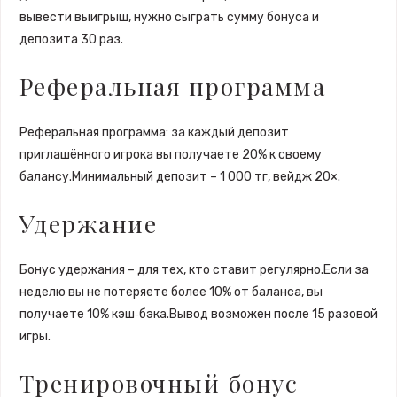
вывести выигрыш, нужно сыграть сумму бонуса и
депозита 30 раз.
Реферальная программа
Реферальная программа: за каждый депозит
приглашённого игрока вы получаете 20% к своему
балансу.Минимальный депозит – 1 000 тг, вейдж 20×.
Удержание
Бонус удержания – для тех, кто ставит регулярно.Если за
неделю вы не потеряете более 10% от баланса, вы
получаете 10% кэш‑бэка.Вывод возможен после 15 разовой
игры.
Тренировочный бонус