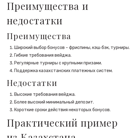
Преимущества и
недостатки
Преимущества
Широкий выбор бонусов – фриспины, кэш‑бэк, турниры.
Гибкие требования вейджа.
Регулярные турниры с крупными призами.
Поддержка казахстанских платежных систем.
Недостатки
Высокие требования вейджа.
Более высокий минимальный депозит.
Короткие сроки действия некоторых бонусов.
Практический пример
из Казахстана